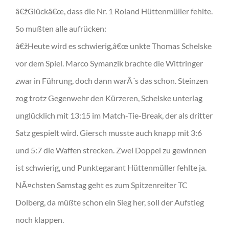
â€žGlückâ€œ, dass die Nr. 1 Roland Hüttenmüller fehlte.
So mußten alle aufrücken:
â€žHeute wird es schwierig,â€œ unkte Thomas Schelske
vor dem Spiel. Marco Symanzik brachte die Wittringer
zwar in Führung, doch dann warÂ´s das schon. Steinzen
zog trotz Gegenwehr den Kürzeren, Schelske unterlag
unglücklich mit 13:15 im Match-Tie-Break, der als dritter
Satz gespielt wird. Giersch musste auch knapp mit 3:6
und 5:7 die Waffen strecken. Zwei Doppel zu gewinnen
ist schwierig, und Punktegarant Hüttenmüller fehlte ja.
NÃ¤chsten Samstag geht es zum Spitzenreiter TC
Dolberg, da müßte schon ein Sieg her, soll der Aufstieg
noch klappen.