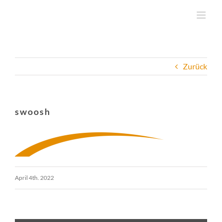
Zum
Inhalt
springen
Zurück
swoosh
April 4th. 2022