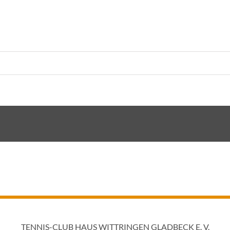
TENNIS-CLUB HAUS WITTRINGEN GLADBECK E. V.