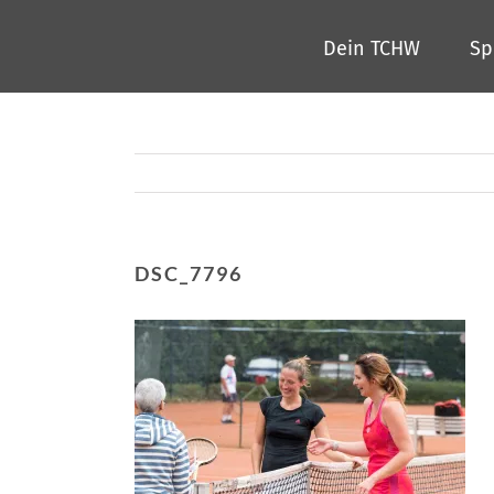
Zum
Dein TCHW
Sp
Inhalt
springen
DSC_7796