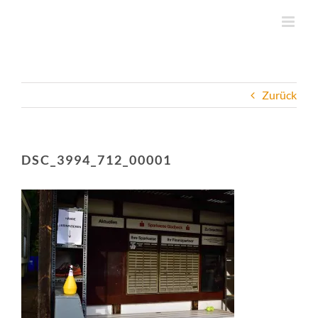
Zum
Inhalt
springen
Zurück
DSC_3994_712_00001