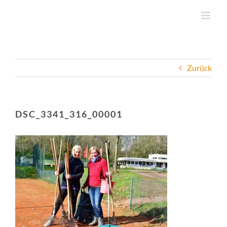
Zum
Inhalt
springen
Zurück
DSC_3341_316_00001