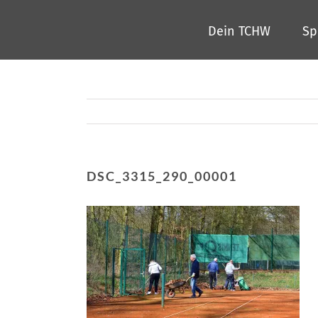
Zum
Dein TCHW
Sp
Inhalt
springen
DSC_3315_290_00001