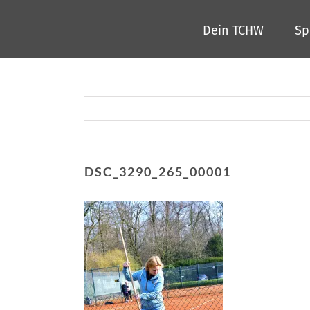
Zum
Dein TCHW
Sp
Inhalt
springen
DSC_3290_265_00001