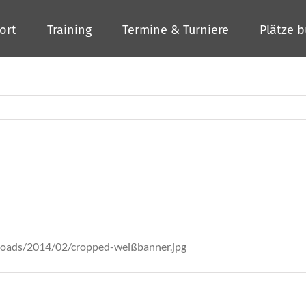
ort
Training
Termine & Turniere
Plätze 
loads/2014/02/cropped-weißbanner.jpg