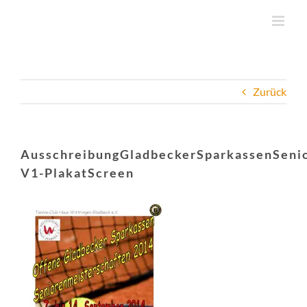
Zum
Inhalt
springen
Zurück
AusschreibungGladbeckerSparkassenSeni
V1-PlakatScreen