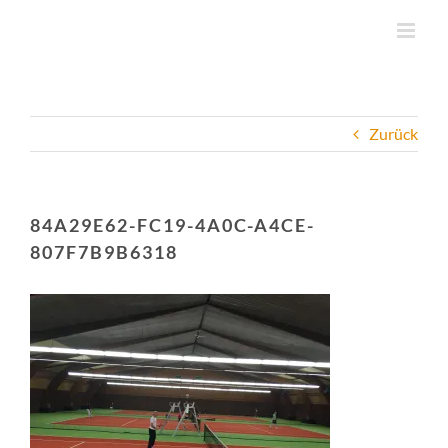
Zum
Inhalt
springen
Zurück
84A29E62-FC19-4A0C-A4CE-
807F7B9B6318