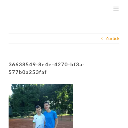
Zum
Inhalt
springen
Zurück
36638549-8e4e-4270-bf3a-
577b0a253faf