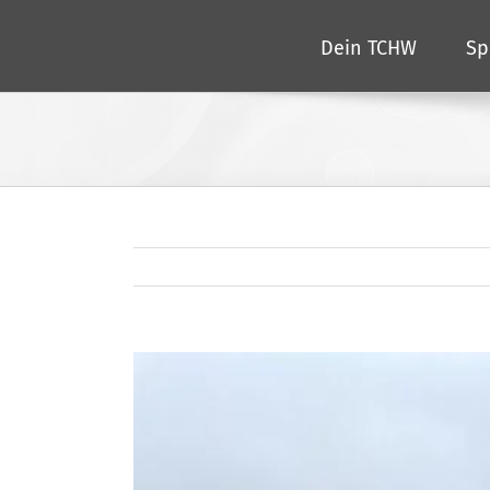
Zum
Dein TCHW
Sp
Inhalt
springen
Zeige
grösseres
Bild