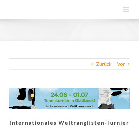
Zum
Inhalt
springen
Zurück
Vor
Zeige
grösseres
Bild
Internationales Weltranglisten-Turnier