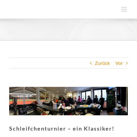
Zum
Inhalt
springen
Zurück
Vor
Zeige
grösseres
Bild
Schleifchenturnier – ein Klassiker!