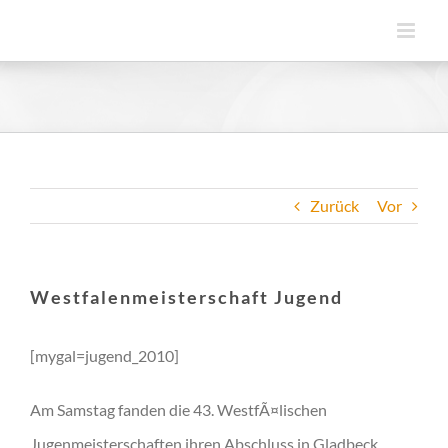
Zum
Inhalt
springen
Zurück
Vor
Westfalenmeisterschaft Jugend
[mygal=jugend_2010]
Am Samstag fanden die 43. WestfÃ¤lischen
Jugenmeisterschaften ihren Abschluss in Gladbeck.