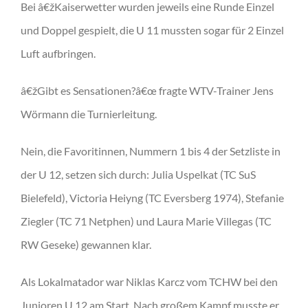
Bei â€žKaiserwetter wurden jeweils eine Runde Einzel
und Doppel gespielt, die U 11 mussten sogar für 2 Einzel
Luft aufbringen.
â€žGibt es Sensationen?â€œ fragte WTV-Trainer Jens
Wörmann die Turnierleitung.
Nein, die Favoritinnen, Nummern 1 bis 4 der Setzliste in
der U 12, setzen sich durch: Julia Uspelkat (TC SuS
Bielefeld), Victoria Heiyng (TC Eversberg 1974), Stefanie
Ziegler (TC 71 Netphen) und Laura Marie Villegas (TC
RW Geseke) gewannen klar.
Als Lokalmatador war Niklas Karcz vom TCHW bei den
Junioren U 12 am Start. Nach großem Kampf musste er