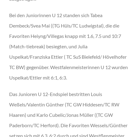
Bei den Juniorinnen U 12 standen sich Tabea
Dembeck/Svea Mai ((TG Hüls/TC Ludwigstal), die die
Favoriten Heiyng/Villegas knapp mit 1.6, 7.5 und 10:7
(Match-tiebreak) besiegten, und Julia
Uspelkat/Franziska Ettler ( TC SuS Bielefeld/ Hövelhofer
TC BW) gegenüber. Westfalenmeisterinnen U 12 wurden
Uspelkat/Ettler mit 6:1, 6:3.
Das Junioren U 12-Endspiel bestritten Louis
Weßels/Valentin Günther (TC GW Hiddesen/TC RW
Haaren) und Karlo Cubelic/Jonas Müller ((TC GW
Paderborn/TC Herford). Die Favoriten Wessels/Günther
setzen sich mit 6.3, 6:2 durch und sind Westflenmeister.