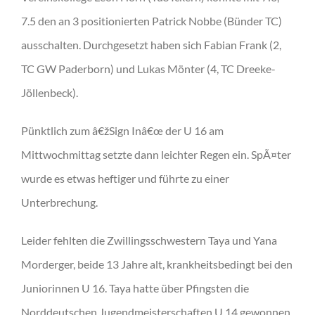
7.5 den an 3 positionierten Patrick Nobbe (Bünder TC)
ausschalten. Durchgesetzt haben sich Fabian Frank (2,
TC GW Paderborn) und Lukas Mönter (4, TC Dreeke-
Jöllenbeck).
Pünktlich zum â€žSign Inâ€œ der U 16 am
Mittwochmittag setzte dann leichter Regen ein. SpÃ¤ter
wurde es etwas heftiger und führte zu einer
Unterbrechung.
Leider fehlten die Zwillingsschwestern Taya und Yana
Morderger, beide 13 Jahre alt, krankheitsbedingt bei den
Juniorinnen U 16. Taya hatte über Pfingsten die
Norddeutschen Jugendmeisterschaften U 14 gewonnen,