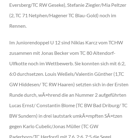
Eversberg/TC RW Geseke), Stefanie Ziegler/Mia Peltzer
(2, TC 71 Netphen/Hagener TC Blau-Gold) noch im
Rennen.
Im Juniorendoppel U 12 sind Niklas Karcz vom TCHW
zusammen mit Jonas Becker vom TC 80 Altendorf-
Ulfkotte noch im Wettbewerb. Sie konnten sich mit 6:2,
6:0 durchsetzen. Louis Weßels/Valentin Günther (1,TC
GW Hiddesen/ TC RW Haaren) setzten sich in der Ersten
Runde durch, wÃ¤hrend die an Nummer 2 aufgeführten
Lucas Ernst/ Constantin Blome (TC BW Bad Driburg/ TC
BW Sundern) in drei lautstark umkÃ¤mpften SÃ¤tzen
gegen Karlo Cubelic/Jonas Müller (TC GW
Paderborn/TC Herford) mit 7.6, 2:6, 7:5 die Segel