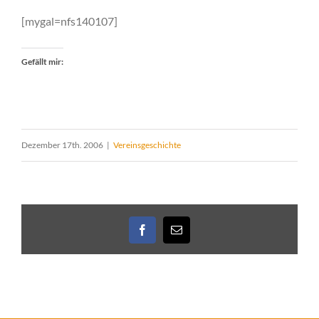
[mygal=nfs140107]
Gefällt mir:
Dezember 17th. 2006
|
Vereinsgeschichte
Facebook
E-
Mail