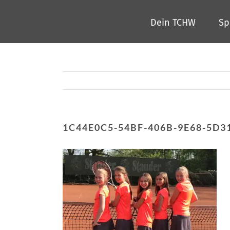
Zum
Dein TCHW
Sp
Inhalt
springen
1C44E0C5-54BF-406B-9E68-5D3