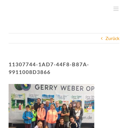
Zum
Inhalt
springen
Zurück
11307744-1AD7-44F8-B87A-
9911008D3866