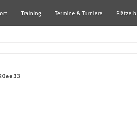
ort
Training
Termine & Turniere
Plätze 
c20ee33