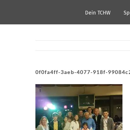
Zum
Dein TCHW
Sp
Inhalt
springen
0f0fa4ff-3aeb-4077-918f-99084