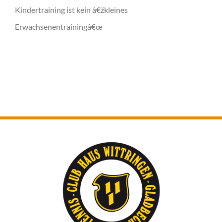
Kindertraining ist kein â€žkleines
Erwachsenentrainingâ€œ