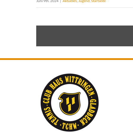
Juni 9th. 2024
|
Aktuelles
,
Jugend
,
Startseite