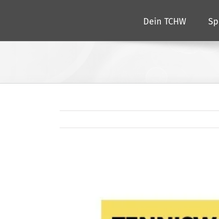
Zum
Dein TCHW
Sp
Inhalt
springen
Zeige
grösseres
Bild