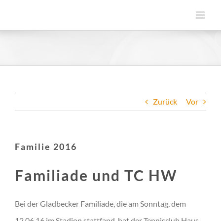
Zum
Inhalt
springen
Zurück
Vor
Familie 2016
Familiade und TC HW
Bei der Gladbecker Familiade, die am Sonntag, dem
12.06.16 im Stadion stattfand, hat der Tennisclub Haus