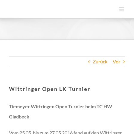
Zum
Inhalt
springen
Zurück
Vor
Wittringer Open LK Turnier
Tiemeyer Wittringen Open Turnier beim TC HW
Gladbeck
Vom 25.05. bis zum 27.05.2016 fand auf den Wittringer