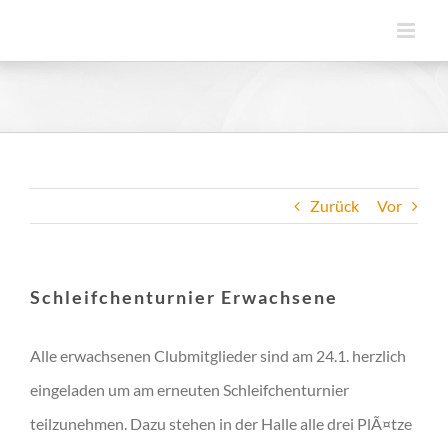
Zum
Inhalt
springen
Zurück
Vor
Schleifchenturnier Erwachsene
Alle erwachsenen Clubmitglieder sind am 24.1. herzlich
eingeladen um am erneuten Schleifchenturnier
teilzunehmen. Dazu stehen in der Halle alle drei PlÃ¤tze