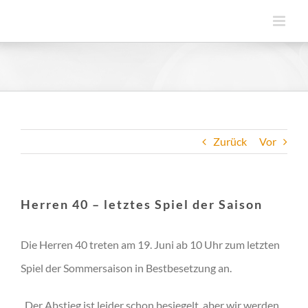
Zum
Inhalt
springen
Zurück
Vor
Herren 40 – letztes Spiel der Saison
Die Herren 40 treten am 19. Juni ab 10 Uhr zum letzten
Spiel der Sommersaison in Bestbesetzung an.
„Der Abstieg ist leider schon besiegelt, aber wir werden