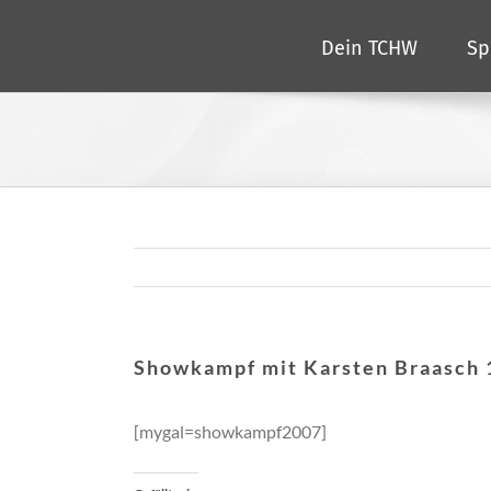
Zum
Dein TCHW
Sp
Inhalt
springen
Showkampf mit Karsten Braasch 
[mygal=showkampf2007]